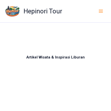
Skip
to
Hepinori Tour
content
Artikel Wisata & Inspirasi Liburan
Panduan perjalanan, tips wisata, dan informasi destinasi terbaik
untuk membantu Anda merencanakan liburan yang lebih mudah
dan menyenangkan.